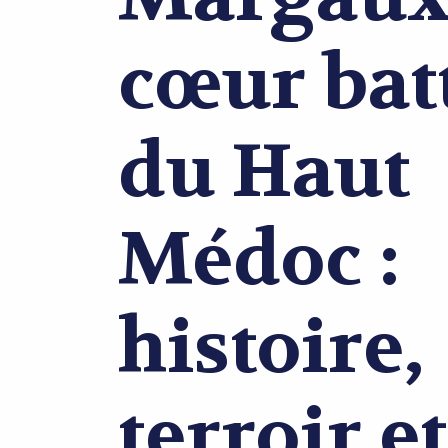
cœur bat
du Haut
Médoc :
histoire,
terroir et