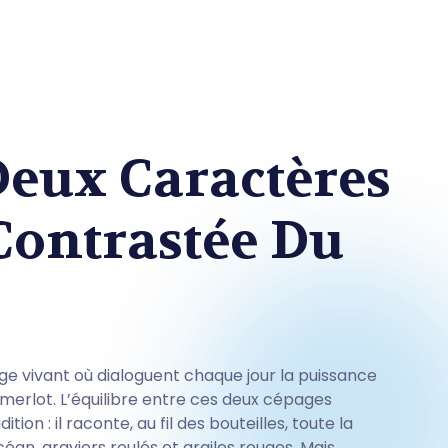
Deux Caractères
 Contrastée Du
ge vivant où dialoguent chaque jour la puissance
merlot. L’équilibre entre ces deux cépages
ion : il raconte, au fil des bouteilles, toute la
océan, graviers roulés et argiles rouges. Mais