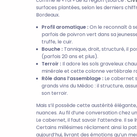
comme le « roi » de la région (source :
CIV
surfaces plantées, selon les derniers chiff
Bordeaux.
Profil aromatique :
On le reconnaît à se
parfois de poivron vert dans sa jeunesse
truffe, le cuir.
Bouche :
Tannique, droit, structuré, il
(parfois 20 ans et plus).
Terroir :
Il adore les sols graveleux cha
minérale et cette colonne vertébrale r
Rôle dans l’assemblage :
Le cabernet s
grands vins du Médoc : il structure, assur
son terroir.
Mais s’il possède cette austérité élégante
nuances. Au fil d’une conversation chez un
Le cabernet, il faut savoir l’attendre. Il s
Certains millésimes réclament ainsi la p
aujourd’hui, livrant des émotions qu’un me