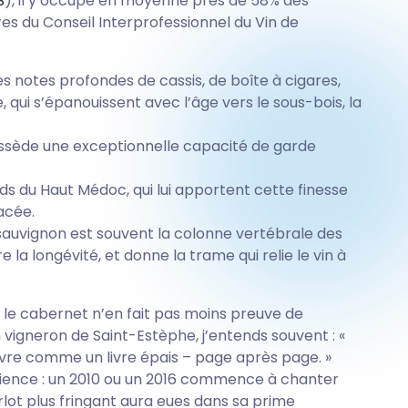
B
), il y occupe en moyenne près de 58% des
res du Conseil Interprofessionnel du Vin de
s notes profondes de cassis, de boîte à cigares,
, qui s’épanouissent avec l’âge vers le sous-bois, la
 possède une exceptionnelle capacité de garde
uds du Haut Médoc, qui lui apportent cette finesse
acée.
auvignon est souvent la colonne vertébrale des
e la longévité, et donne la trame qui relie le vin à
, le cabernet n’en fait pas moins preuve de
 vigneron de Saint-Estèphe, j’entends souvent : «
e livre comme un livre épais – page après page. »
atience : un 2010 ou un 2016 commence à chanter
rlot plus fringant aura eues dans sa prime