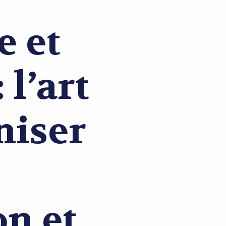
e et
 l’art
niser
n et