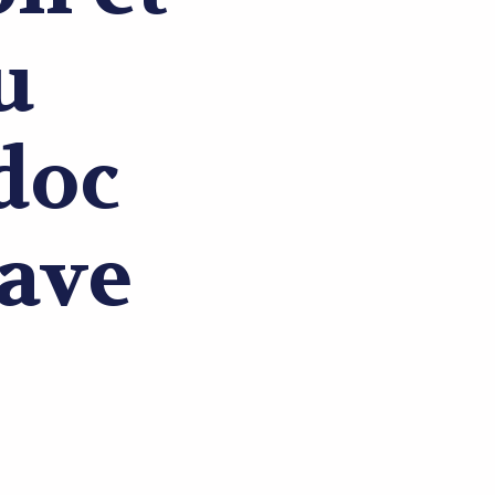
u
doc
cave